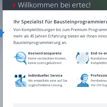
Willkommen bei ertec!
Ihr Spezialist für Bausteinprogrammie
Von Komplettlösungen bis zum Premium-Programmie
mehr als 45 Jahren Erfahrung bieten wir Ihnen inn
Bausteinprogrammierung an.
Kostentransparenz
End-to-e
Keine versteckten Kosten,
Rundumsorg
keine Lizenzgebühren!
Komplettlö
Individueller Service
Professio
Wir entwickeln eine auf Sie
Fernbetreu
zugeschnittene Lösung.
Vor-Ort-Sup