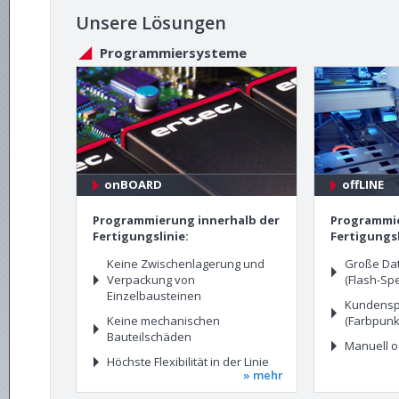
Unsere Lösungen
Programmiersysteme
onBOARD
offLINE
Programmierung innerhalb der
Programmie
Fertigungslinie:
Fertigungsl
Keine Zwischenlagerung und
Große Da
Verpackung von
(Flash-Spe
Einzelbausteinen
Kundenspe
Keine mechanischen
(Farbpunkt
Bauteilschäden
Manuell o
Höchste Flexibilität in der Linie
» mehr