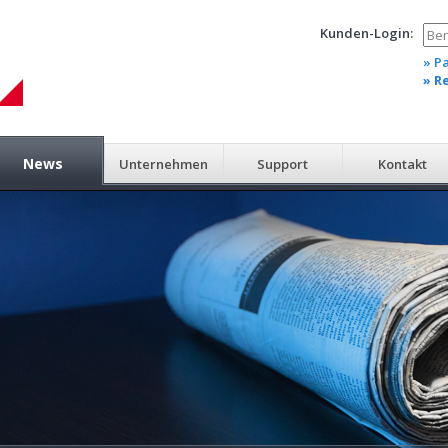
Kunden-Login:
» P
» R
News
Unternehmen
Support
Kontakt