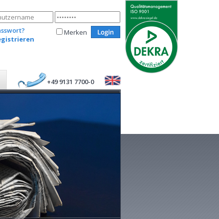
asswort?
Merken
egistrieren
+49 9131 7700-0